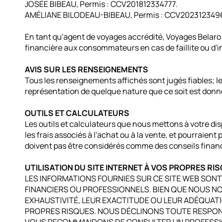
JOSÉE BIBEAU, Permis : CCV201812334777.
AMÉLIANE BILODEAU-BIBEAU, Permis : CCV202312349
En tant qu'agent de voyages accrédité, Voyages Belaro 
financière aux consommateurs en cas de faillite ou d'in
AVIS SUR LES RENSEIGNEMENTS
Tous les renseignements affichés sont jugés fiables; le
représentation de quelque nature que ce soit est donn
OUTILS ET CALCULATEURS
Les outils et calculateurs que nous mettons à votre di
les frais associés à l'achat ou à la vente, et pourraien
doivent pas être considérés comme des conseils financ
UTILISATION DU SITE INTERNET À VOS PROPRES RI
LES INFORMATIONS FOURNIES SUR CE SITE WEB SONT
FINANCIERS OU PROFESSIONNELS. BIEN QUE NOUS NO
EXHAUSTIVITÉ, LEUR EXACTITUDE OU LEUR ADÉQUATION
PROPRES RISQUES. NOUS DÉCLINONS TOUTE RESPONS